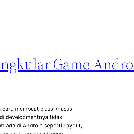
angkulan
Game Andro
 cara membuat class khusus
adi developmentnya tidak
 ada di Android seperti Layout,
turunan khusus ini, saya