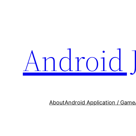
Skip
to
content
Android 
About
Android Application / Game