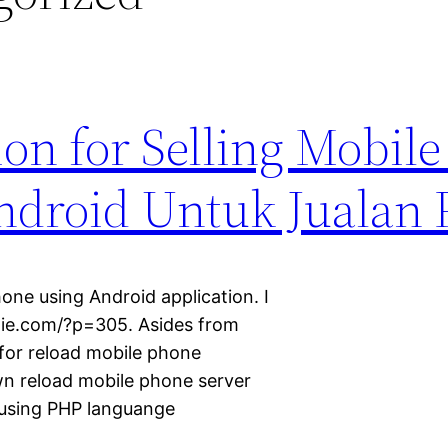
on for Selling Mobil
ndroid Untuk Jualan 
phone using Android application. I
ugie.com/?p=305. Asides from
 for reload mobile phone
n reload mobile phone server
r using PHP languange