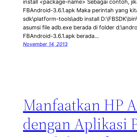
install <package-name> Sebagai contoh, ji
FBAndroid-3.6.1.apk Maka perintah yang kita
sdk\platform-tools\adb install D:\FBSDK\bi
asumsi file adb.exe berada di folder d:\and
FBAndroid-3.6.1.apk berada…
November 14, 2013
Manfaatkan HP An
dengan Aplikasi 