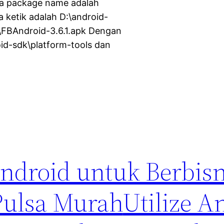
ka package name adalah
 ketik adalah D:\android-
n\FBAndroid-3.6.1.apk Dengan
roid-sdk\platform-tools dan
droid untuk Berbisn
Pulsa Murah
Utilize A